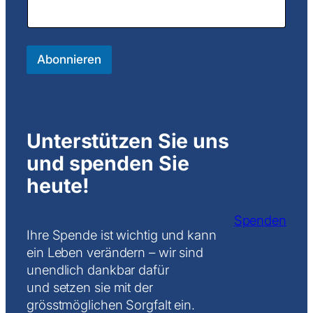
m
a
i
l
*
Abonnieren
E
m
a
i
l
Unterstützen Sie uns
und spenden Sie
heute!
Spenden
Ihre Spende ist wichtig und kann
ein Leben verändern – wir sind
unendlich dankbar dafür
und setzen sie mit der
grösstmöglichen Sorgfalt ein.