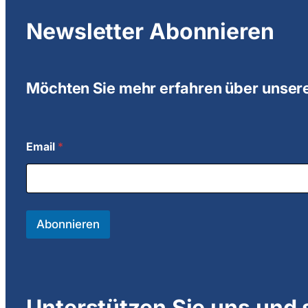
Newsletter Abonnieren
Möchten Sie mehr erfahren über unsere
Email
*
E
m
a
i
l
E
Abonnieren
m
a
i
l
E
m
Unterstützen Sie uns und 