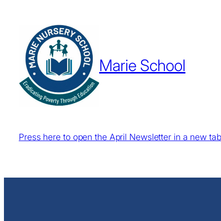
Marie School
Press here to open the April Newsletter in a new ta