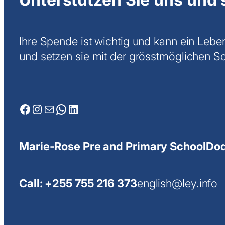
a
i
l
Ihre Spende ist wichtig und kann ein Lebe
und setzen sie mit der grösstmöglichen Sor
Facebook
Instagram
Mail
WhatsApp
LinkedIn
Marie-Rose Pre and Primary School
Dod
Call: +255 755 216 373
english@ley.info